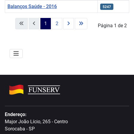
Balanços Saúde - 2016
5247
Artigos
1
2
Página 1 de 2
Endereço:
Major João Lício, 265 - Centro
Sorocaba - SP