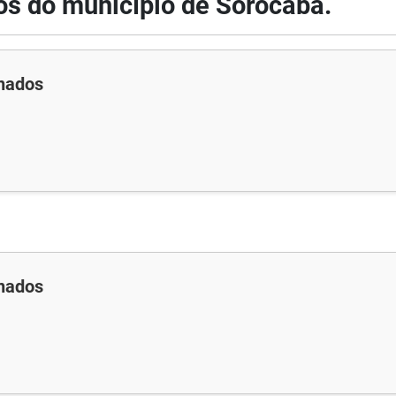
os do município de Sorocaba.
nados
nados