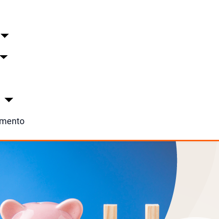
a
imento